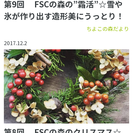
第9回 FSCの森の”霜活”☆雪や
氷が作り出す造形美にうっとり！
ちよこの森だより
2017.12.2
第8回 FSCの森のクリスマス☆