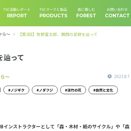
FSC活動レポート
FSCマークと製品
森に親しむ
お問い合わせ
REPORT
PRODUCTS
FOREST
CONTACT
から〜
【第3回】牧野富太郎、関西の足跡を辿って
を辿って
から〜
2023.8.7
ノジギク
ノダフジ
淡竹の花
自然と文化
林インストラクターとして「森・木材・紙のサイクル」や「森