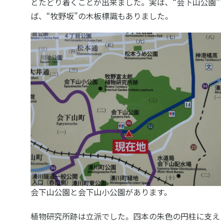
とたどり着くことが出来ました。実は、“会下山公園”
ば、“牧野坂”の木板標識もありました。
会下山公園と会下山小公園があります。
植物研究所跡は立派でした。四本の朱色の円柱に支え