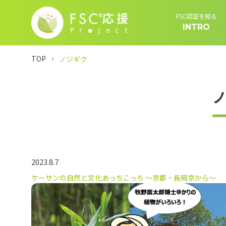
FSC認証を知る
INTRO
TOP
ノジギク
2023.8.7
ケーサンの自然と文化あっちこっち 〜京都・長岡京から〜