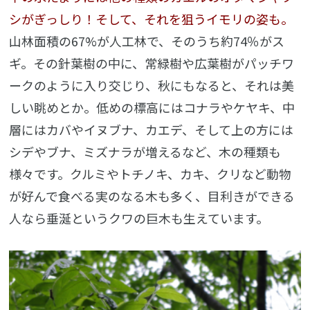
シがぎっしり！そして、それを狙うイモリの姿も。
山林面積の67%が人工林で、そのうち約74％がス
ギ。その針葉樹の中に、常緑樹や広葉樹がパッチワ
ークのように入り交じり、秋にもなると、それは美
しい眺めとか。低めの標高にはコナラやケヤキ、中
層にはカバやイヌブナ、カエデ、そして上の方には
シデやブナ、ミズナラが増えるなど、木の種類も
様々です。クルミやトチノキ、カキ、クリなど動物
が好んで食べる実のなる木も多く、目利きができる
人なら垂涎というクワの巨木も生えています。