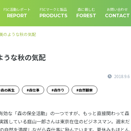
FSC活動レポート
FSCマークと製品
森に親しむ
お問い合わせ
REPORT
PRODUCTS
FOREST
CONTACT
美のような秋の気配
ような秋の気配
2018.9.6
森の再生
森仕事
森作り
自然観察
も有効な「森の保全活動」の一つですが、もっと直接関わって森
実践している庭山一郎さんは東京在住のビジネスマン。週末だ
の自然を満喫しながら森仕事に励んでいます。夏休みもほとん