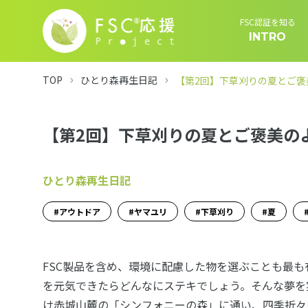
FSC認証を知る
INTRO
TOP
ひとり森再生日記
【第2回】下草刈りの夏とご褒
【第2回】下草刈りの夏とご褒美の
ひとり森再生日記
アウトドア
ヤマユリ
下草刈り
夏
FSC製品を含め、環境に配慮した物を選ぶことも最
を元気できたらどんなにステキでしょう。そんな夢を
け赤城山麓の「シンフォニーの森」に通い、四季折々