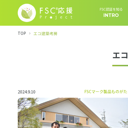
FSC認証を知る
INTRO
TOP
エコ建築考房
エ
2024.9.10
FSCマーク製品ものがた